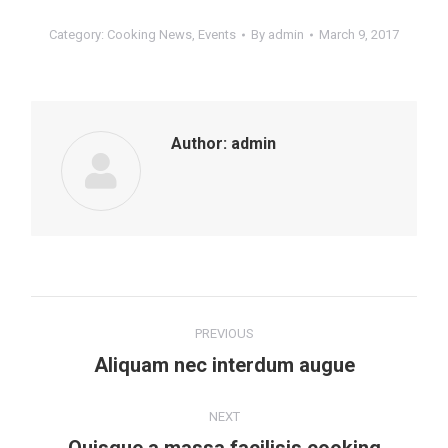
Category:
Cooking News
,
Events
By
admin
March 9, 2017
Author:
admin
Post
PREVIOUS
navigation
Aliquam nec interdum augue
Previous
post:
NEXT
Next